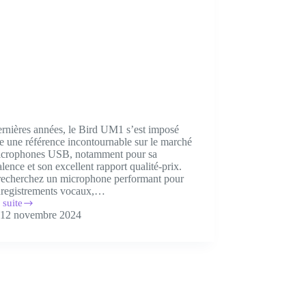
rnières années, le Bird UM1 s’est imposé
 une référence incontournable sur le marché
icrophones USB, notamment pour sa
lence et son excellent rapport qualité-prix.
recherchez un microphone performant pour
nregistrements vocaux,…
 suite
12 novembre 2024
es,