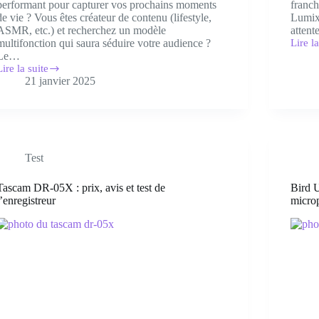
performant pour capturer vos prochains moments
franch
de vie ? Vous êtes créateur de contenu (lifestyle,
Lumix 
ASMR, etc.) et recherchez un modèle
atten
multifonction qui saura séduire votre audience ?
Lire la
Lumi
Le…
G7
Lire la suite
[Panas
Lumix
21 janvier 2025
:
G80
test,
[Panasonic]
avis
et
est,
meille
avis
prix
t
!
Test
meilleur
prix
Tascam DR-05X : prix, avis et test de
Bird U
l’enregistreur
micro