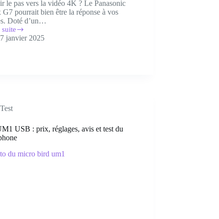
ir le pas vers la vidéo 4K ? Le Panasonic
G7 pourrait bien être la réponse à vos
tes. Doté d’un…
 suite
x
7 janvier 2025
onic]
ur
Test
M1 USB : prix, réglages, avis et test du
phone