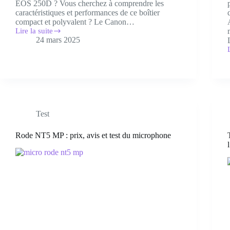
EOS 250D ? Vous cherchez à comprendre les
caractéristiques et performances de ce boîtier
compact et polyvalent ? Le Canon…
Lire la suite
Canon
24 mars 2025
EOS
250D
:
test,
avis
:
et
t
meilleur
prix
e
!
Test
!
Rode NT5 MP : prix, avis et test du microphone