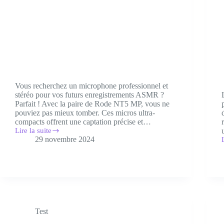
Vous recherchez un microphone professionnel et
stéréo pour vos futurs enregistrements ASMR ?
Parfait ! Avec la paire de Rode NT5 MP, vous ne
pouviez pas mieux tomber. Ces micros ultra-
compacts offrent une captation précise et…
Lire la suite
Rode
29 novembre 2024
NT5
MP
:
prix,
:
avis
p
et
test
e
du
t
microphone
Test