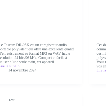
Le Tascam DR-05X est un enregistreur audio
Ces de
portable polyvalent qui offre une excellente qualité
comme
d’enregistrement au format MP3 ou WAV haute
des m
résolution 24 bits/96 kHz. Compact et facile à
polyva
utiliser d’une seule main, cet appareil…
Vous 
Lire la suite
vos e
Tascam
14 novembre 2024
Lire la
DR-
Bird
05X
UM1
USB
rix,
:
avis
prix,
t
réglag
est
avis
de
Test
et
l’enregistreur
test